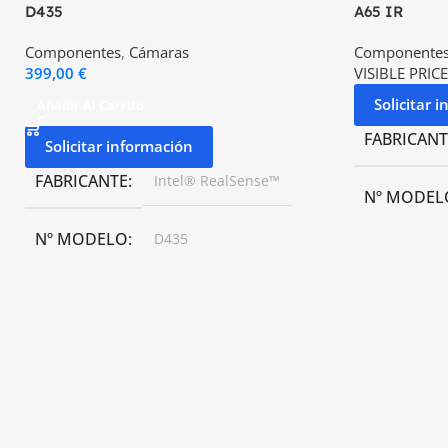
D435
A65 IR
Componentes
,
Cámaras
Componente
399,00
€
VISIBLE PRICE
Solicitar 
Añadir Al Carrito
FABRICANT
Solicitar información
FABRICANTE
Intel® RealSense™
Nº MODEL
Nº MODELO
D435
PRECISIÓN
TAMAÑO
90 mm × 25,8 mm × 25 mm
±5°C (±9°F) 
CAMPO DE VISIÓN
TEMPERAT
87° × 58° (FOV (H x V) mide +/-3° del valor
–25 a +135°C
indicado