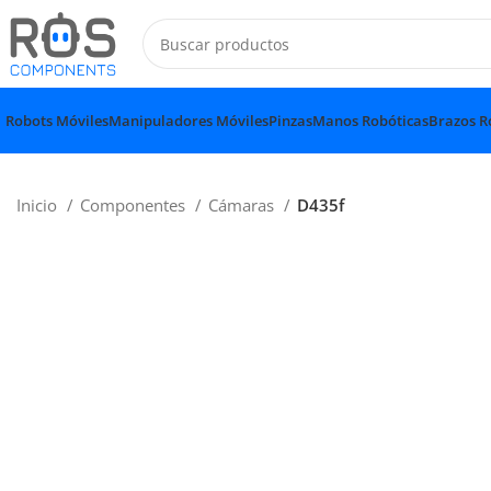
Robots Móviles
Manipuladores Móviles
Pinzas
Manos Robóticas
Brazos R
Inicio
Componentes
Cámaras
D435f