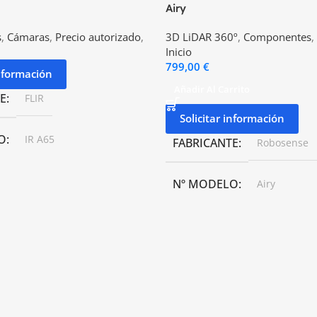
Airy
s
,
Cámaras
,
Precio autorizado
,
3D LiDAR 360º
,
Componentes
,
Inicio
799,00
€
información
Añadir Al Carrito
E
FLIR
Solicitar información
O
IR A65
FABRICANTE
Robosense
Nº MODELO
Airy
o ±5% de lectura
TAMAÑO
Ø 60 mm
URA
PESO
230 ± 20 g
 (–13 a 275°F)
TEMPERATURA
-40°C ~ +