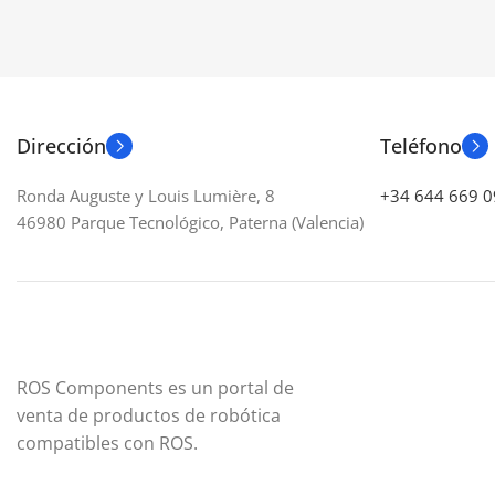
CAMPO DE
ENTORNO
Interiores/Exteriores
FRECUENCI
CONECTIVIDAD
USB-C * 3.1 Gen 1
Dirección
Teléfono
RESOLUCIÓ
SENSOR DE IMAGEN
Rolling Shutter
Ronda Auguste y Louis Lumière, 8
+34 644 669 0
SENSIBILI
46980 Parque Tecnológico, Paterna (Valencia)
PROFUNDIDAD DE IMAGEN
Menor 0,05°
1280×720
RESOLUCIÓ
TAMAÑO RGB
1920×1080
ROS Components es un portal de
1,31 mrad
RGB FOV
69º x 42º
venta de productos de robótica
compatibles con ROS.
NÚMERO F
FRECUENCIA DE ACTUALIZACIÓN