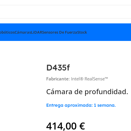
obóticos
Cámaras
LiDAR
Sensores De Fuerza
Stock
D435f
Fabricante
: Intel® RealSense™
Cámara de profundidad.
Entrega aproximada: 1 semana.
414,00
€