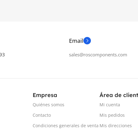
 VISIÓN
45° × 37°
VOLTAJE
9-32 V
A DE ESCANEO
7,5 Hz
RANGO
60m (30m @10% N
Email
N IR
640 × 512 píxeles
RESOLUCIÓN ANGULAR
93
sales@roscomponents.com
DAD TÉRMICA / NETD
Horizontal: 0.4º | Vertical: 0.9
C @ +30°C (+86°F) / 50 mK
PROTECCIÓN
IP67, IP6K9
N ESPACIAL (IFOV)
Empresa
Área de clien
CONSUMO DE POTENCIA
Quiénes somos
Mi cuenta
Contacto
Mis pedidos
8W (Típica)
Condiciones generales de venta
Mis direcciones
1.25
ETHERNET
100 MBps