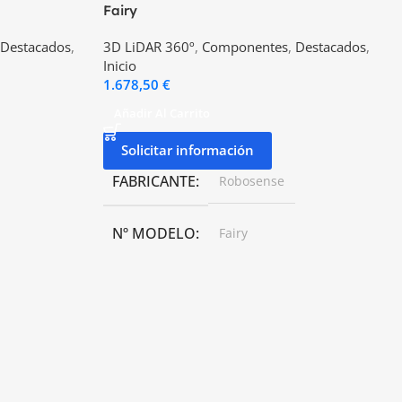
Fairy
Destacados
,
3D LiDAR 360º
,
Componentes
,
Destacados
,
Inicio
1.678,50
€
Añadir Al Carrito
Solicitar información
FABRICANTE
Robosense
Nº MODELO
Fairy
TAMAÑO
φ75mm × H70mm
PESO
350g
TEMPERATURA
60°C
-40°C ~ +60°C