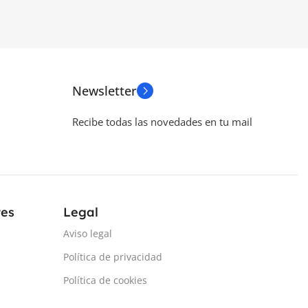
VOLTAJE
9-32 V
CONSUMO DE POTENCIA
IST)
10 W
Newsletter
CAMPO DE VISIÓN (VERTICAL)
32°
Recibe todas las novedades en tu mail
47º
PRECISIÓN
0.5cm (1σ)
K
tes
Legal
Aviso legal
Política de privacidad
Política de cookies