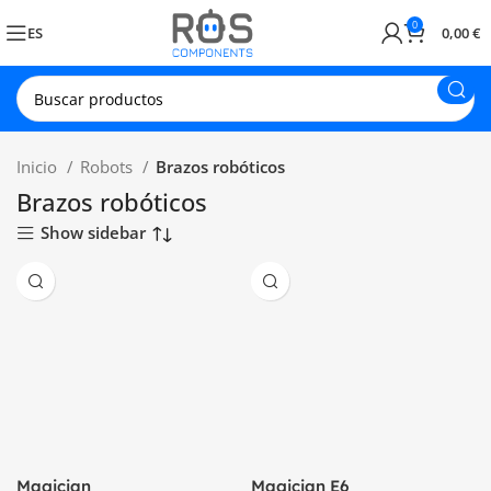
0
ES
0,00
€
Inicio
Robots
Brazos robóticos
Brazos robóticos
Show sidebar
Magician
Magician E6