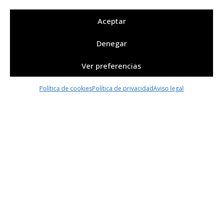
ROS Components es un portal de venta de
productos de robótica compatibles con ROS.
Aceptar
Empresa
Denegar
Quiénes somos
Ver preferencias
Contacto
Condiciones generales de venta
Política de cookies
Política de privacidad
Aviso legal
Área de clientes
Mi cuenta
Mis pedidos
Mis direcciones
Legal
Aviso legal
Política de privacidad
Política de cookies