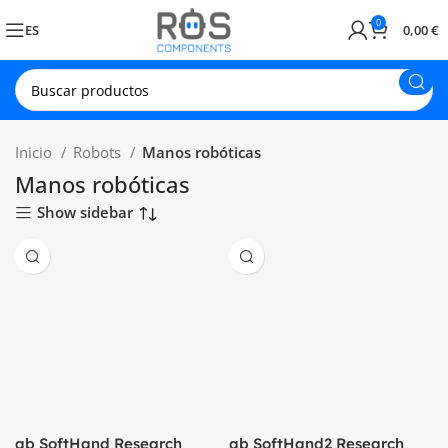
0
ES
0,00
€
Inicio
Robots
Manos robóticas
Manos robóticas
Show sidebar
qb SoftHand Research
qb SoftHand2 Research