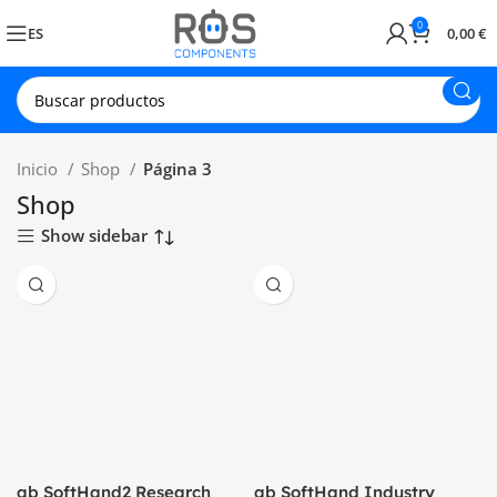
0
ES
0,00
€
Inicio
Shop
Página 3
Shop
Show sidebar
qb SoftHand2 Research
qb SoftHand Industry