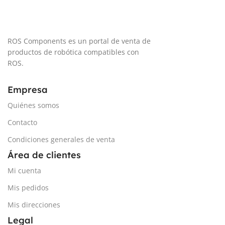
SISTEMA DE LOCALIZACIÓN
Min 20.4 V / Típica 24 V / Max
28.8 V
SLAM
ROS Components es un portal de venta de
productos de robótica compatibles con
TIEMPO DE AGARRE
0,25 s
TEMPERATURA
ROS.
-10ºC – 45ºC
TIEMPO DE LIBERACIÓN
Empresa
Quiénes somos
0,4 s
PENDIENTE MÁXIMA
80%
Contacto
COMUNICACIÓN
Condiciones generales de venta
Área de clientes
Bluetooth 4.0
,
Mi cuenta
WiFi 802.11 b/g/n/ac
Mis pedidos
CONECTIVIDAD
Mis direcciones
Legal