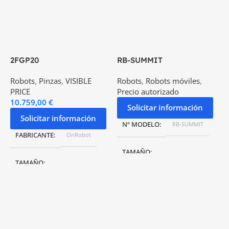
2FGP20
RB-SUMMIT
U
Robots
,
Pinzas
,
VISIBLE
Robots
,
Robots móviles
,
R
PRICE
Precio autorizado
1
10.759,00
€
Solicitar información
Solicitar información
Nº MODELO
RB-SUMMIT
FABRICANTE
OnRobot
TAMAÑO
TAMAÑO
731 x 614 x 726 mm
400 x 121.6 x 188 mm
PESO
65 Kg
PESO
3,7 kg