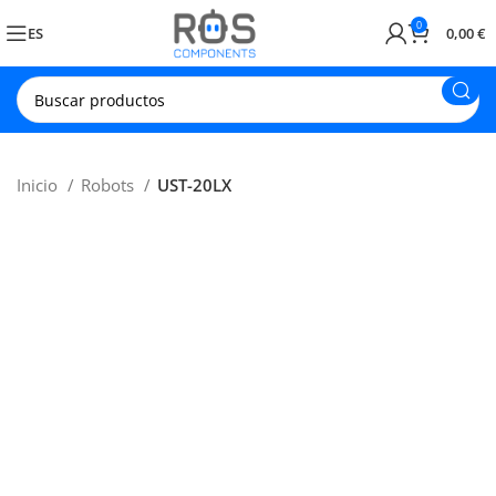
0
ES
0,00
€
Inicio
Robots
UST-20LX