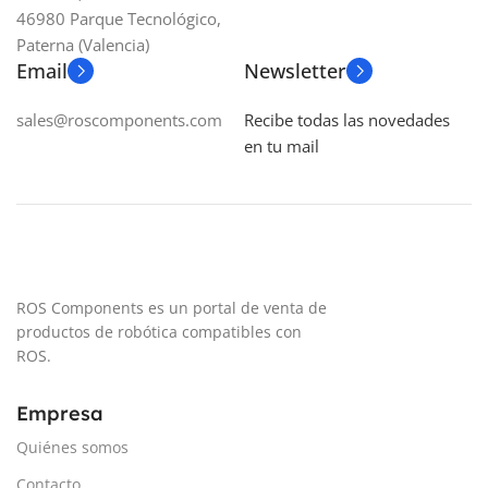
46980 Parque Tecnológico,
130 kg
Paterna (Valencia)
PESO DEL BRAZO
Email
Newsletter
CARGA DEL BRAZO
UR12e: 35 kg
sales@roscomponents.com
Recibe todas las novedades
,
UR16e: 35 kg
en tu mail
UR12e: 12,5 kg
,
,
UR7e: 20 kg
UR7e: 7,5 kg
,
UR8 Long: 10 kg
CAPACIDAD DE CARGA
ALCANCE DEL BRAZO
Hasta 230 kg
ROS Components es un portal de venta de
UR12e: 1.300 mm
productos de robótica compatibles con
CARGA DEL BRAZO
,
UR7e: 850 mm
ROS.
,
UR12e: 12,5 kg
UR8 Long: 1.750 mm
,
Empresa
UR16e: 16 kg
,
PESO DEL BRAZO
Quiénes somos
UR7e: 7,5 kg
Contacto