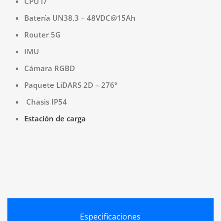
CPU i7
Batería UN38.3 – 48VDC@15Ah
Router 5G
IMU
Cámara RGBD
Paquete LiDARS 2D – 276º
Chasis IP54
Estación de carga
Especificaciones