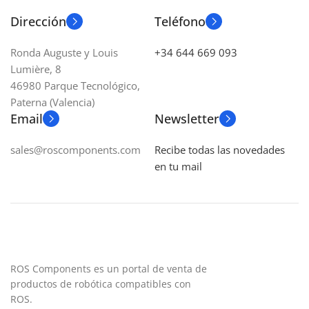
± 7200 N
Dirección
Teléfono
RANGO DE MEDICIÓN FZ
Ronda Auguste y Louis
+34 644 669 093
Lumière, 8
± 18000 N
46980 Parque Tecnológico,
Paterna (Valencia)
RANGO DE MEDICIÓN MX, MY
Email
Newsletter
± 1400 Nm
sales@roscomponents.com
Recibe todas las novedades
en tu mail
RANGO DE MEDICIÓN MZ
± 1400 Nm
RESOLUCIÓN FX, FY
1,5 N
ROS Components es un portal de venta de
productos de robótica compatibles con
RESOLUCIÓN FZ
3,0 N
ROS.