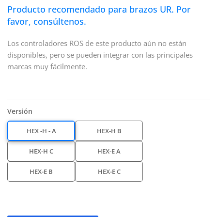
Producto recomendado para brazos UR. Por
favor, consúltenos.
Los controladores ROS de este producto aún no están
disponibles, pero se pueden integrar con las principales
marcas muy fácilmente.
Versión
HEX -H - A
HEX-H B
HEX-H C
HEX-E A
HEX-E B
HEX-E C