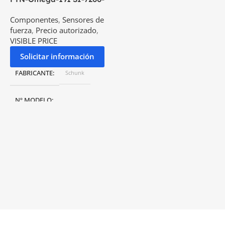
1400
Componentes
,
Sensores de
fuerza
,
Precio autorizado
,
VISIBLE PRICE
Solicitar información
FABRICANTE
Schunk
Nº MODELO
FTN-Omega-191 SI-7200-1400
PESO
9,41 kg
ALTURA Z
64 mm
RANGO DE MEDICIÓN