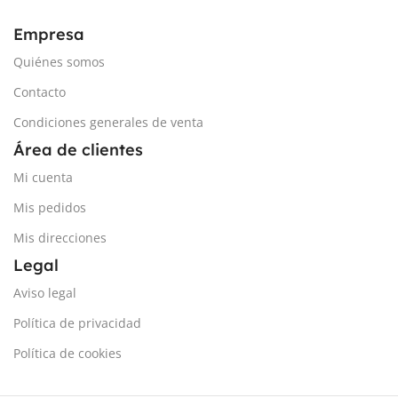
RESOLUCIÓN MX, MY
Empresa
Quiénes somos
0,21 Nm
Contacto
RESOLUCIÓN MZ
0,14 Nm
Condiciones generales de venta
Área de clientes
DIÁMETRO
190 mm
Mi cuenta
VERSIÓN DAQ
Si
Mis pedidos
Mis direcciones
Legal
Aviso legal
Política de privacidad
Política de cookies