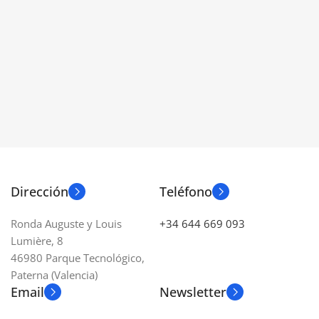
TAMAÑO
332 x 284 x 131 mm
AUTONOMÍA
1,5 – 5 h.
VELOCIDAD
0.8 m/s
CAPACIDAD DE CARGA
Dirección
Teléfono
10 Kg.
Ronda Auguste y Louis
+34 644 669 093
Lumière, 8
CONTROLADOR
ROS
46980 Parque Tecnológico,
Paterna (Valencia)
MICRÓFONOS
1
Email
Newsletter