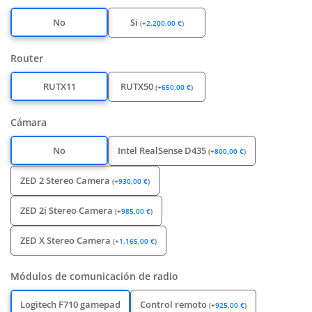
No
Si
(
+
2.200,00
€
)
Router
RUTX11
RUTX50
(
+
650,00
€
)
Cámara
No
Intel RealSense D435
(
+
800,00
€
)
ZED 2 Stereo Camera
(
+
930,00
€
)
ZED 2i Stereo Camera
(
+
985,00
€
)
ZED X Stereo Camera
(
+
1.165,00
€
)
Módulos de comunicación de radio
Logitech F710 gamepad
Control remoto
(
+
925,00
€
)