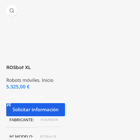
ROSbot XL
Robots móviles
,
Inicio
5.325,00
€
Añadir Al Carrito
Solicitar información
FABRICANTE
HUSARION
Nº MODELO
ROSbot XL