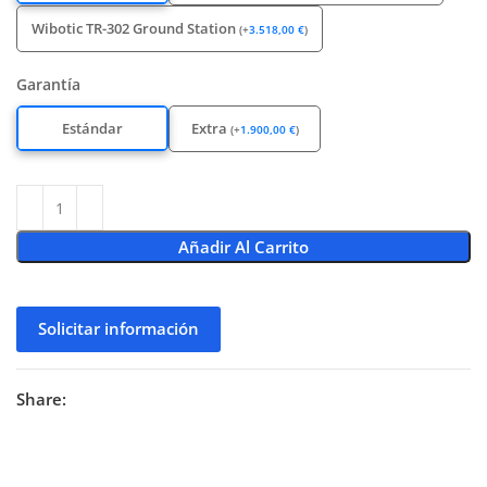
Wibotic TR-302 Ground Station
(
+
3.518,00
€
)
Garantía
Estándar
Extra
(
+
1.900,00
€
)
Añadir Al Carrito
Solicitar información
Share: