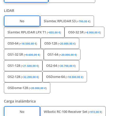
LiDAR
No
Slamtec RPLIDAR S3
(
+
700,00
€
)
Slamtec RPLIDAR LPX T1
OS0-32 SR
(
+
855,00
€
)
(
+
8.000,00
€
)
OS0-64
OS0-128
(
+
18.500,00
€
)
(
+
20.000,00
€
)
OS1-32 SR
OS1-64
(
+
8.600,00
€
)
(
+
20.000,00
€
)
OS1-128
OS2-64
(
+
21.500,00
€
)
(
+
30.700,00
€
)
OS2-128
OSDome-64
(
+
32.200,00
€
)
(
+
18.500,00
€
)
OSDome-128
(
+
20.000,00
€
)
Carga inalámbrica
No
Wibotic RC-100 Receiver Set
(
+
972,00
€
)