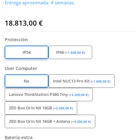
Entrega aproximada: 4 semanas.
18.813,00
€
Protección
IP54
IP66
(
+
1.500,00
€
)
User Computer
No
Intel NUC13 Pro Kit
(
+
1.600,00
€
)
Lenovo ThinkStation P360 Tiny
(
+
3.200,00
€
)
ZED Box Orin NX 16GB
(
+
3.200,00
€
)
ZED Box Orin NX 16GB + Antena
(
+
4.200,00
€
)
Batería extra