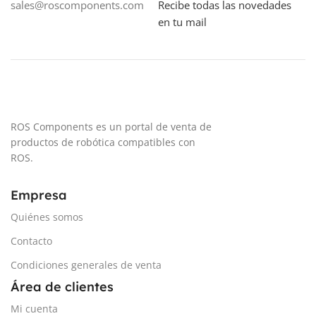
sales@roscomponents.com
Recibe todas las novedades
SISTEMA DE TRACCIÓN
en tu mail
4 motores CC + codificadores en
cuadratura
BATERÍA
11.1V 7800mAh 86Wh
ROS Components es un portal de venta de
productos de robótica compatibles con
ROS.
ENTORNO
Interiores
Empresa
CONECTIVIDAD
Quiénes somos
Conector de antena, USB, HDMI,
Contacto
ETHERNET
Condiciones generales de venta
MATERIALES
Área de clientes
Mi cuenta
Placa de aluminio con